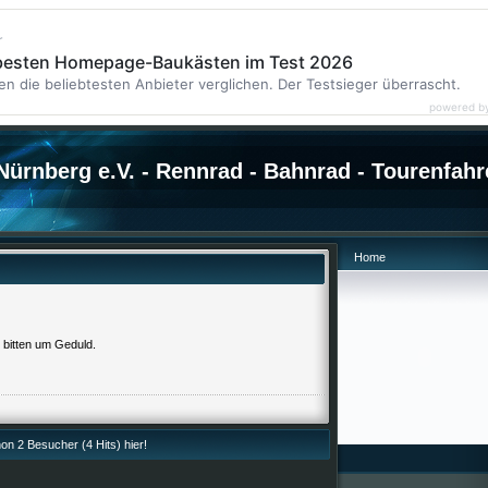
r
 besten Homepage-Baukästen im Test 2026
en die beliebtesten Anbieter verglichen. Der Testsieger überrascht.
powered b
ürnberg e.V. - Rennrad - Bahnrad - Tourenfahr
Home
r bitten um Geduld.
n 2 Besucher (4 Hits) hier!