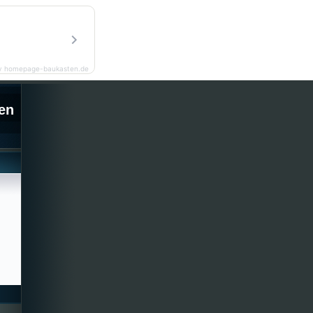
y homepage-baukasten.de
en