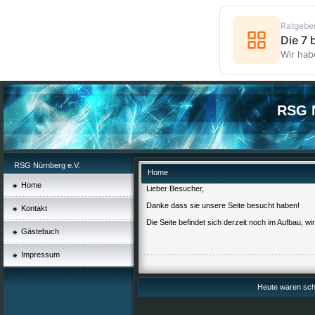
Ratgebe
Die 7
Wir hab
RSG N
RSG Nürnberg e.V.
Home
Home
Lieber Besucher,
Danke dass sie unsere Seite besucht haben!
Kontakt
Die Seite befindet sich derzeit noch im Aufbau, wi
Gästebuch
Impressum
Heute waren scho